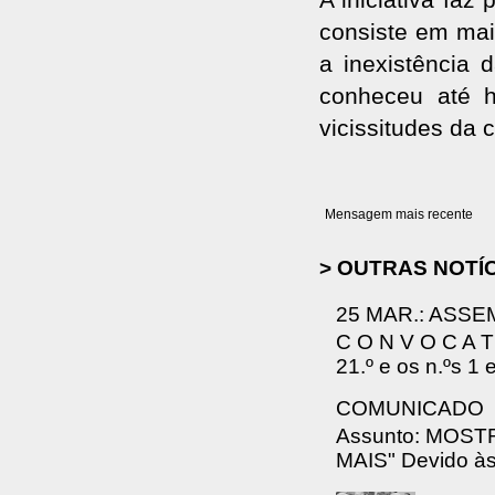
consiste em mai
a inexistência 
conheceu até h
vicissitudes da 
Mensagem mais recente
> OUTRAS NOTÍ
25 MAR.: ASSE
C O N V O C A T 
21.º e os n.ºs 1 
COMUNICADO
Assunto: MOS
MAIS" Devido às 