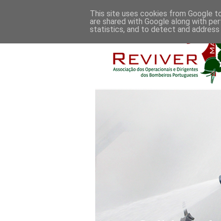
This site uses cookies from Google to 
are shared with Google along with per
statistics, and to detect and address