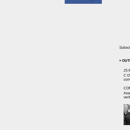
Subsc
> OUT
25 
C O 
conv
CO
Ass
veri