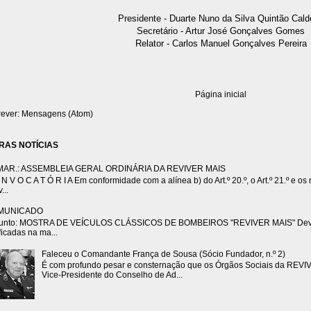
Presidente - Duarte Nuno da Silva Quintão Cald
Secretário - Artur José Gonçalves Gomes
Relator - Carlos Manuel Gonçalves Pereira
Página inicial
rever:
Mensagens (Atom)
RAS NOTÍCIAS
MAR.: ASSEMBLEIA GERAL ORDINÁRIA DA REVIVER MAIS
N V O C A T Ó R I A Em conformidade com a alínea b) do Art.º 20.º, o Art.º 21.º e os n.
...
MUNICADO
unto: MOSTRA DE VEÍCULOS CLÁSSICOS DE BOMBEIROS "REVIVER MAIS" Devido 
ficadas na ma...
Faleceu o Comandante França de Sousa (Sócio Fundador, n.º 2)
É com profundo pesar e consternação que os Órgãos Sociais da REVI
Vice-Presidente do Conselho de Ad...