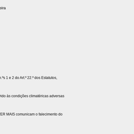
eira
ºs 1 e 2 do Art.º 22.º dos Estatutos,
às condições climatéricas adversas
VER MAIS comunicam o falecimento do