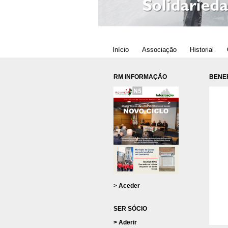
Início
Associação
Historial
RM INFORMAÇÃO
BENEF
> Aceder
SER SÓCIO
> Aderir