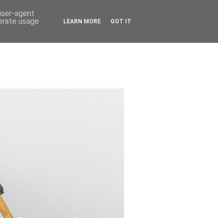
 user-agent
nerate usage
LEARN MORE
GOT IT