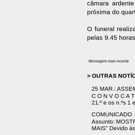
câmara ardente
próxima do quar
O funeral reali
pelas 9.45 horas
Mensagem mais recente
> OUTRAS NOTÍ
25 MAR.: ASSE
C O N V O C A T 
21.º e os n.ºs 1 
COMUNICADO
Assunto: MOS
MAIS" Devido às 