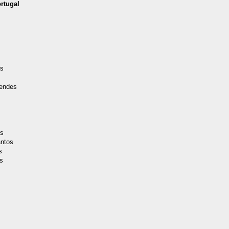
rtugal
es
Mendes
os
antos
s
s