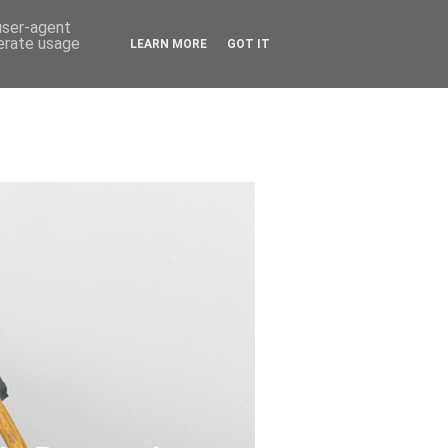
 user-agent
nerate usage
LEARN MORE
GOT IT