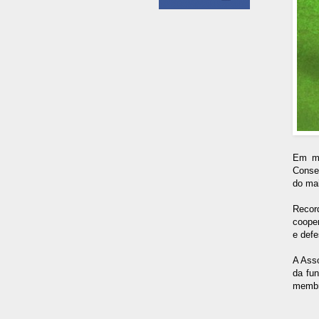
Em me
Conse
do mai
Recor
coope
e defe
A Ass
da fu
membro