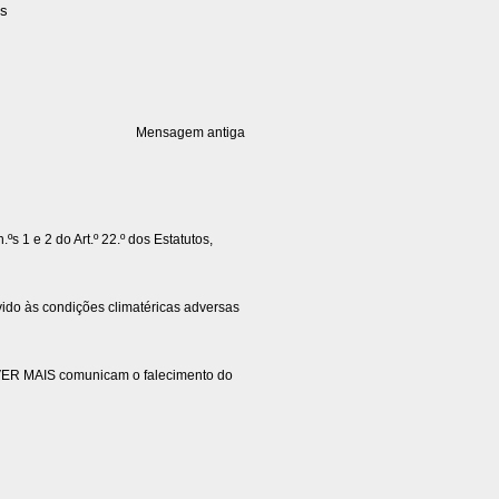
os
Mensagem antiga
ºs 1 e 2 do Art.º 22.º dos Estatutos,
às condições climatéricas adversas
VER MAIS comunicam o falecimento do