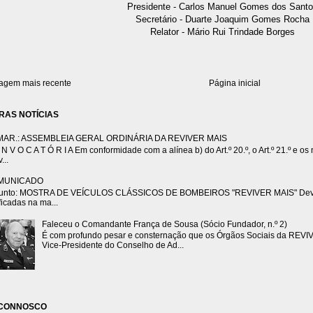
Presidente - Carlos Manuel Gomes dos Sant
Secretário - Duarte Joaquim Gomes Rocha
Relator - Mário Rui Trindade Borges
gem mais recente
Página inicial
RAS NOTÍCIAS
MAR.: ASSEMBLEIA GERAL ORDINÁRIA DA REVIVER MAIS
N V O C A T Ó R I A Em conformidade com a alínea b) do Art.º 20.º, o Art.º 21.º e os n.
...
MUNICADO
unto: MOSTRA DE VEÍCULOS CLÁSSICOS DE BOMBEIROS "REVIVER MAIS" Devido 
ficadas na ma...
Faleceu o Comandante França de Sousa (Sócio Fundador, n.º 2)
É com profundo pesar e consternação que os Órgãos Sociais da REVI
Vice-Presidente do Conselho de Ad...
 CONNOSCO