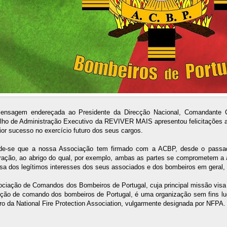
nsagem endereçada ao Presidente da Direcção Nacional, Comandante C
lho de Administração Executivo da REVIVER MAIS apresentou felicitações a 
or sucesso no exercício futuro dos seus cargos.
de-se que a nossa Associação tem firmado com a ACBP, desde o passad
ração, ao abrigo do qual, por exemplo, ambas as partes se comprometem a 
sa dos legítimos interesses dos seus associados e dos bombeiros em geral,
ociação de Comandos dos Bombeiros de Portugal, cuja principal missão vis
nção de comando dos bombeiros de Portugal, é uma organização sem fins luc
 da National Fire Protection Association, vulgarmente designada por NFPA.