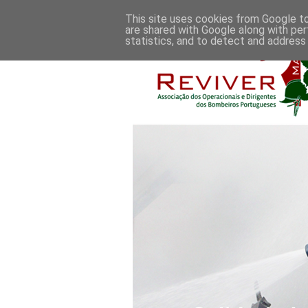
This site uses cookies from Google to 
are shared with Google along with per
statistics, and to detect and address