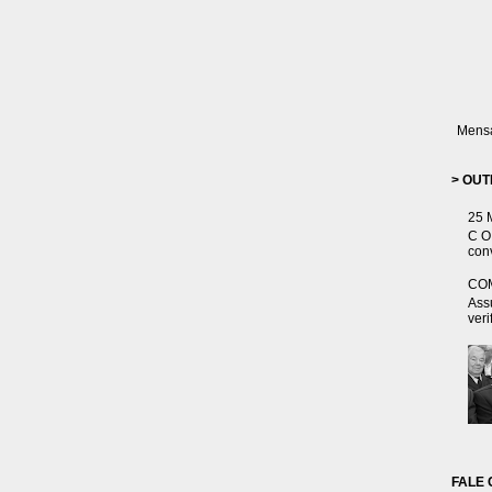
Mensa
> OUT
25 
C O 
conv
CO
Ass
veri
FALE