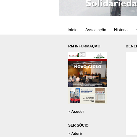
Início
Associação
Historial
RM INFORMAÇÃO
BENEF
> Aceder
SER SÓCIO
> Aderir