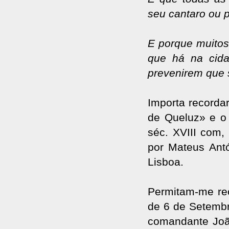
seu cantaro ou p
E porque muitos
que há na cid
prevenirem que 
Importa recorda
de Queluz» e o
séc. XVIII com,
por Mateus Antó
Lisboa.
Permitam-me re
de 6 de Setembr
comandante Joã