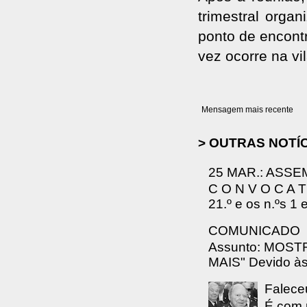
trimestral orga
ponto de encontr
vez ocorre na vi
Mensagem mais recente
> OUTRAS NOTÍ
25 MAR.: ASSE
C O N V O C A T 
21.º e os n.ºs 1 
COMUNICADO
Assunto: MOS
MAIS" Devido às 
Falece
É com 