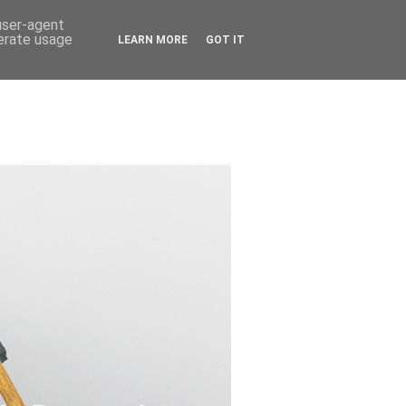
 user-agent
nerate usage
LEARN MORE
GOT IT