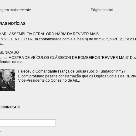
gem mais recente
Página inicial
RAS NOTÍCIAS
MAR.: ASSEMBLEIA GERAL ORDINÁRIA DA REVIVER MAIS
N V O C A T Ó R I A Em conformidade com a alínea b) do Art.º 20.º, o Art.º 21.º e os n.
...
MUNICADO
unto: MOSTRA DE VEÍCULOS CLÁSSICOS DE BOMBEIROS "REVIVER MAIS" Devido 
ficadas na ma...
Faleceu o Comandante França de Sousa (Sócio Fundador, n.º 2)
É com profundo pesar e consternação que os Órgãos Sociais da REVI
Vice-Presidente do Conselho de Ad...
 CONNOSCO
*