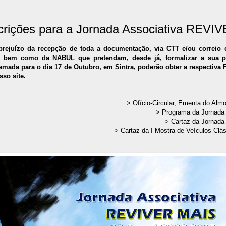
crições para a Jornada Associativa REVI
rejuízo da recepção
de toda a documentação,
via CTT e/ou correio
 bem como da NABUL que pretendam, desde já, formalizar a sua pa
amada para o dia 17 de Outubro, em Sintra, poderão obter a respectiva 
sso site.
> Ofício-Circular, Ementa do Alm
> Programa da Jornada
> Cartaz da Jornad
> Cartaz da I Mostra de Veículos C