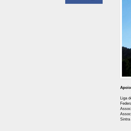
Apoio
Liga 
Federa
Associ
Assoc
Sintr