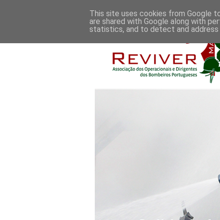
This site uses cookies from Google to 
are shared with Google along with per
statistics, and to detect and address