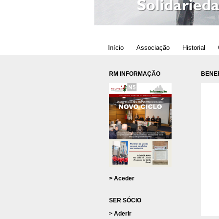
Início
Associação
Historial
RM INFORMAÇÃO
BENEF
> Aceder
SER SÓCIO
> Aderir