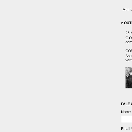
Mensa
> OUT
25 
C O 
conv
CO
Ass
veri
FALE
Nome
Email