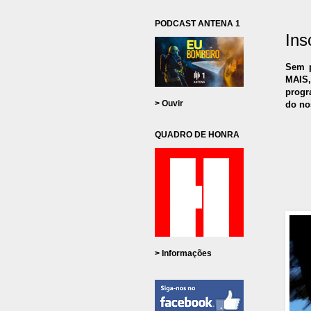
PODCAST ANTENA 1
Ins
Sem p
MAIS,
progr
> Ouvir
do no
QUADRO DE HONRA
> Informações