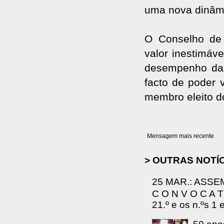
uma nova dinâmi
O Conselho de 
valor inestimáv
desempenho das 
facto de poder 
membro eleito d
Mensagem mais recente
> OUTRAS NOTÍ
25 MAR.: ASSE
C O N V O C A T 
21.º e os n.ºs 1 