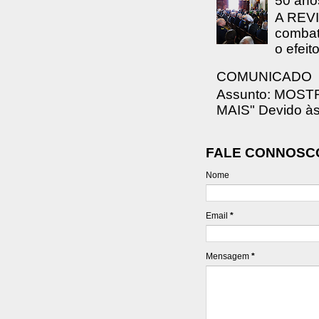
50 ano
A REVI
combat
o efeit
COMUNICADO
Assunto: MOS
MAIS" Devido às 
FALE CONNOSC
Nome
Email
*
Mensagem
*