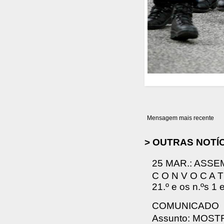
Mensagem mais recente
> OUTRAS NOTÍ
25 MAR.: ASSE
C O N V O C A T 
21.º e os n.ºs 1 
COMUNICADO
Assunto: MOS