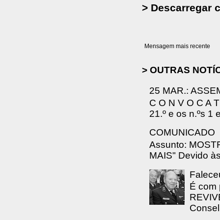
> Descarregar 
Mensagem mais recente
> OUTRAS NOTÍ
25 MAR.: ASSE
C O N V O C A T 
21.º e os n.ºs 1 
COMUNICADO
Assunto: MOS
MAIS" Devido às 
Falece
É com 
REVIVE
Consel