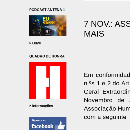
PODCAST ANTENA 1
7 NOV.: A
MAIS
> Ouvir
QUADRO DE HONRA
Em conformidade 
n.ºs 1 e 2 do Ar
Geral Extraord
Novembro de 2
> Informações
Associação Huma
com a seguinte